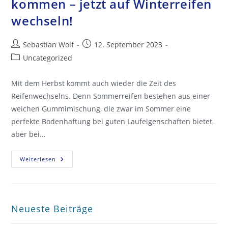
kommen – jetzt auf Winterreifen
wechseln!
Beitrags-
Beitrag
Sebastian Wolf
12. September 2023
Autor:
veröffentlicht:
Beitrags-
Uncategorized
Kategorie:
Mit dem Herbst kommt auch wieder die Zeit des
Reifenwechselns. Denn Sommerreifen bestehen aus einer
weichen Gummimischung, die zwar im Sommer eine
perfekte Bodenhaftung bei guten Laufeigenschaften bietet,
aber bei…
Die
Weiterlesen
Kalte
Jahreszeit
Kann
Kommen
–
Jetzt
Neueste Beiträge
Auf
Winterreifen
Wechseln!